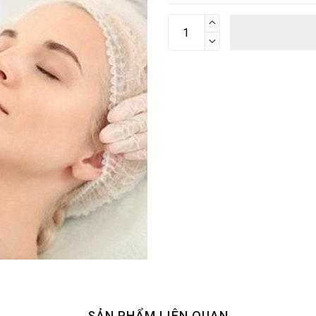


SẢN PHẨM LIÊN QUAN