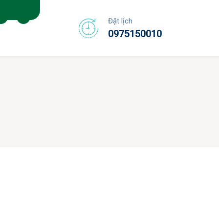
12
Đặt lịch
0975150010