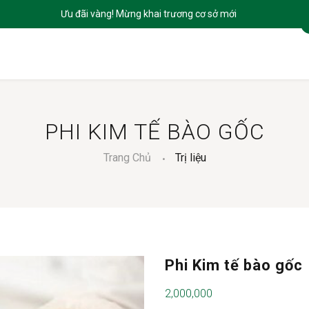
GIỚI THIỆU
SẢN PHẨM
DỊCH VỤ
BLOGS
LIÊN HỆ
PHI KIM TẾ BÀO GỐC
Trang Chủ
Trị liệu
Phi Kim tế bào gốc
2,000,000