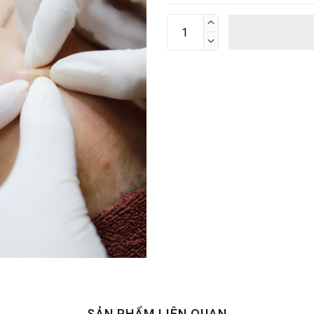


SẢN PHẨM LIÊN QUAN