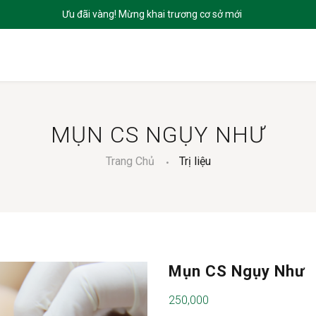
CHỦ
GIỚI THIỆU
SẢN PHẨM
DỊCH VỤ
BLOGS
LIÊN HỆ
MỤN CS NGỤY NHƯ
Trang Chủ
Trị liệu
Mụn CS Ngụy Như
250,000