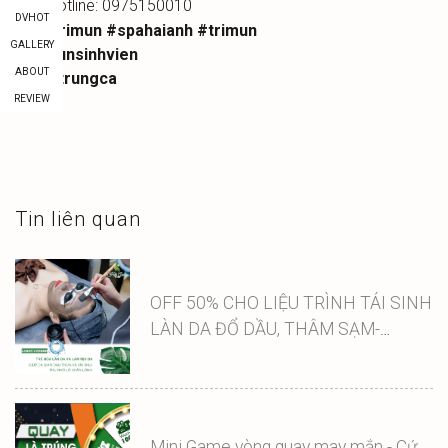
Hotline: 0975150010
DVHOT
#spatrimun
#spahaianh
#trimun
GALLERY
#trimunsinhvien
ABOUT
#muntrungca
REVIEW
Tin liên quan
OFF 50% CHO LIỆU TRÌNH TÁI SINH
LÀN DA ĐỔ DẦU, THÂM SẠM-
LASER CARBON
Mini Game vòng quay may mắn - Cứ