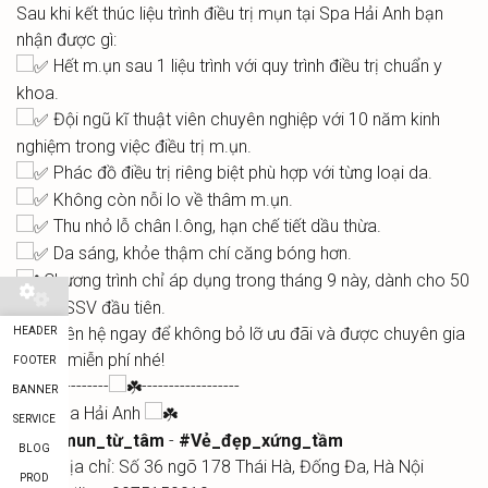
Sau khi kết thúc liệu trình điều trị mụn tại Spa Hải Anh bạn
nhận được gì:
Hết m.ụn sau 1 liệu trình với quy trình điều trị chuẩn y
khoa.
Đội ngũ kĩ thuật viên chuyên nghiệp với 10 năm kinh
nghiệm trong việc điều trị m.ụn.
Phác đồ điều trị riêng biệt phù hợp với từng loại da.
Không còn nỗi lo về thâm m.ụn.
Thu nhỏ lỗ chân l.ông, hạn chế tiết dầu thừa.
Da sáng, khỏe thậm chí căng bóng hơn.
Chương trình chỉ áp dụng trong tháng 9 này, dành cho 50
suất HSSV đầu tiên.
Liên hệ ngay để không bỏ lỡ ưu đãi và được chuyên gia
HEADER
tư vấn miễn phí nhé!
FOOTER
-----------------
------------------
BANNER
Spa Hải Anh
SERVICE
#Trị_mun_từ_tâm
-
#Vẻ_đẹp_xứng_tầm
BLOG
Địa chỉ: Số 36 ngõ 178 Thái Hà, Đống Đa, Hà Nội
PROD