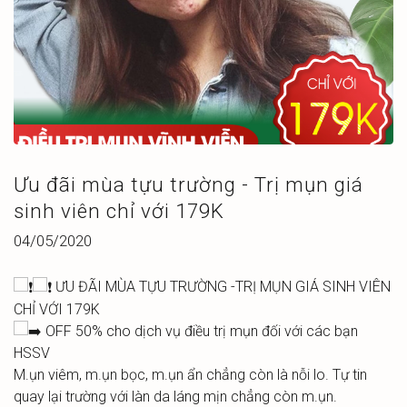
Ưu đãi mùa tựu trường - Trị mụn giá
sinh viên chỉ với 179K
04/05/2020
ƯU ĐÃI MÙA TỰU TRƯỜNG -TRỊ MỤN GIÁ SINH VIÊN
CHỈ VỚI 179K
OFF 50% cho dịch vụ điều trị mụn đối với các bạn
HSSV
M.ụn viêm, m.ụn bọc, m.ụn ẩn chẳng còn là nỗi lo. Tự tin
quay lại trường với làn da láng mịn chẳng còn m.ụn.