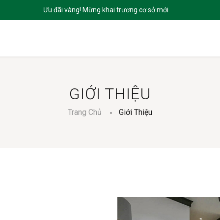
CHỦ
GIỚI THIỆU
SẢN PHẨM
DỊCH VỤ
BLOGS
LIÊN HỆ
GIỚI THIỆU
Trang Chủ
Giới Thiệu