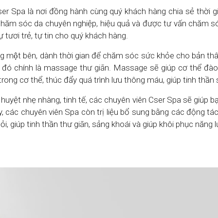
Cser Spa là nơi đồng hành cùng quý khách hàng chia sẻ thời gi
h chăm sóc da chuyên nghiệp, hiệu quả và được tư vấn chăm só
 tươi trẻ, tự tin cho quý khách hàng.
ng một bên, dành thời gian để chăm sóc sức khỏe cho bản thâ
 đó chính là massage thư giãn. Massage sẽ giúp cơ thể đào
 trong cơ thể, thúc đẩy quá trình lưu thông máu, giúp tinh thầ
uyệt nhẹ nhàng, tinh tế, các chuyên viên Cser Spa sẽ giúp b
 các chuyên viên Spa còn trị liệu bổ sung bằng các động tác
i, giúp tinh thần thư giãn, sảng khoái và giúp khôi phục năng 