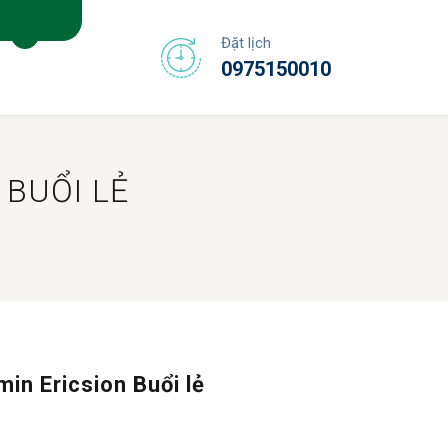
Đặt lịch
0975150010
 BUỔI LẺ
amin Ericsion Buổi lẻ