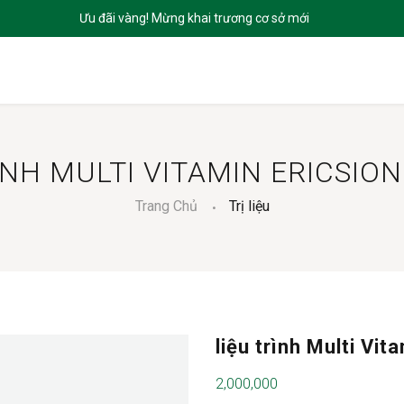
CHỦ
GIỚI THIỆU
SẢN PHẨM
DỊCH VỤ
BLOGS
LIÊN HỆ
ÌNH MULTI VITAMIN ERICSION
Trang Chủ
Trị liệu
liệu trình Multi Vit
2,000,000