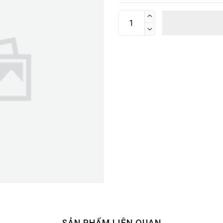


SẢN PHẨM LIÊN QUAN