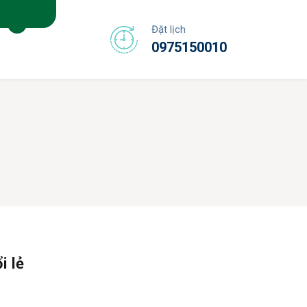
Đặt lịch
0975150010
i lẻ