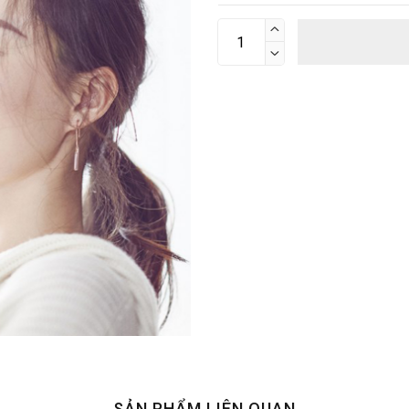


SẢN PHẨM LIÊN QUAN