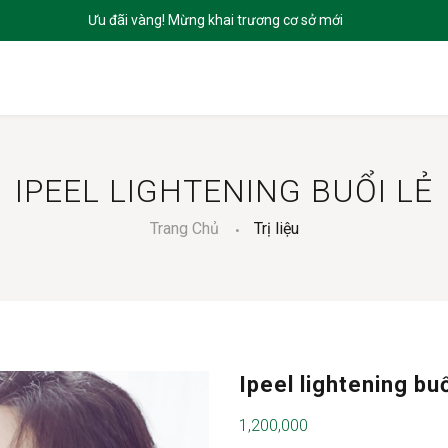
CHỦ
GIỚI THIỆU
SẢN PHẨM
DỊCH VỤ
BLOGS
LIÊN HỆ
IPEEL LIGHTENING BUỔI LẺ
Trang Chủ
Trị liệu
Ipeel lightening buổ
1,200,000