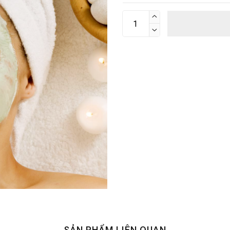


SẢN PHẨM LIÊN QUAN