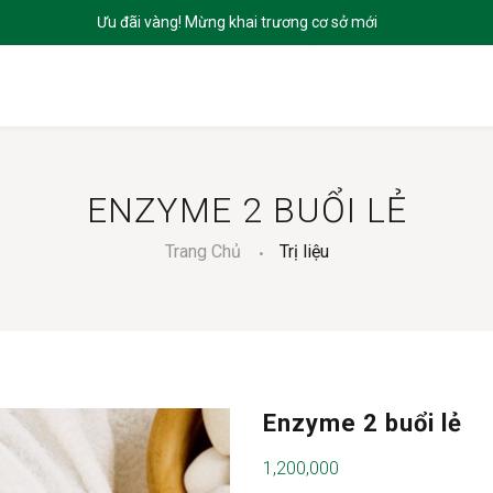
CHỦ
GIỚI THIỆU
SẢN PHẨM
DỊCH VỤ
BLOGS
LIÊN HỆ
ENZYME 2 BUỔI LẺ
Trang Chủ
Trị liệu
Enzyme 2 buổi lẻ
1,200,000