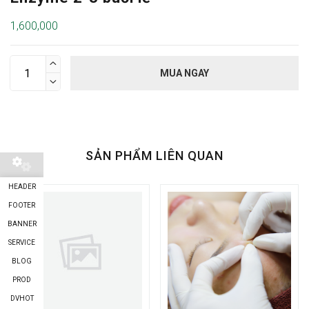
1,600,000

MUA NGAY

SẢN PHẨM LIÊN QUAN
HEADER
FOOTER
BANNER
SERVICE
BLOG
PROD
DVHOT