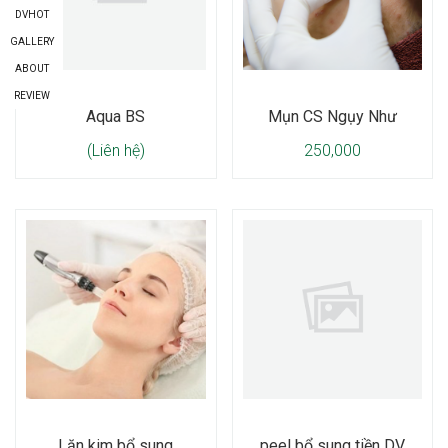
DVHOT
GALLERY
ABOUT
REVIEW
Aqua BS
Mụn CS Ngụy Như
(Liên hệ)
250,000
Lăn kim bổ sung
peel bổ sung tiền DV