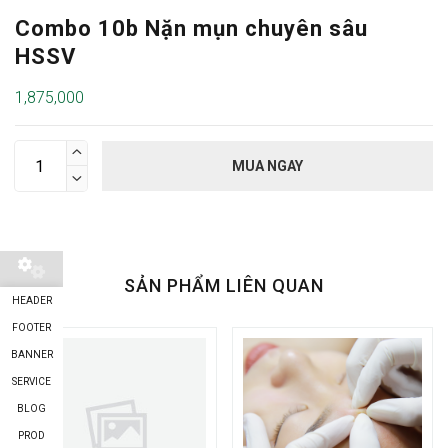
Combo 10b Nặn mụn chuyên sâu
HSSV
1,875,000

MUA NGAY

SẢN PHẨM LIÊN QUAN
HEADER
FOOTER
BANNER
SERVICE
BLOG
PROD