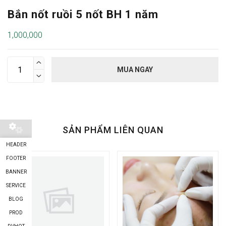
Bắn nốt ruồi 5 nốt BH 1 năm
1,000,000

MUA NGAY

SẢN PHẨM LIÊN QUAN
HEADER
FOOTER
BANNER
SERVICE
BLOG
PROD