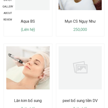
DVHOT
GALLERY
ABOUT
REVIEW
Aqua BS
Mụn CS Ngụy Như
(Liên hệ)
250,000
Lăn kim bổ sung
peel bổ sung tiền DV