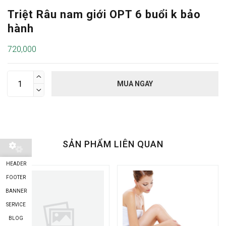
Triệt Râu nam giới OPT 6 buổi k bảo
hành
720,000

MUA NGAY

SẢN PHẨM LIÊN QUAN
HEADER
FOOTER
BANNER
SERVICE
BLOG