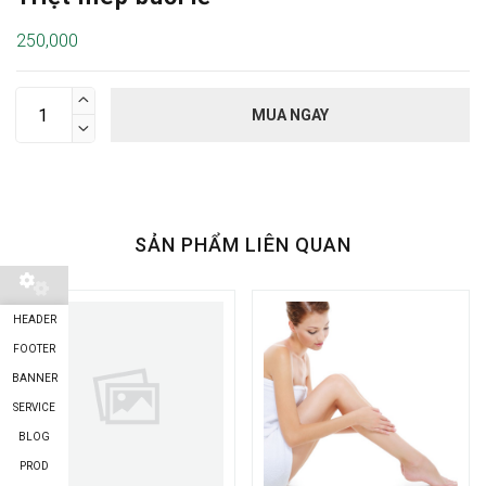
250,000

MUA NGAY

SẢN PHẨM LIÊN QUAN
HEADER
FOOTER
BANNER
SERVICE
BLOG
PROD