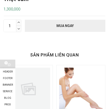
1,300,000

MUA NGAY

SẢN PHẨM LIÊN QUAN
HEADER
FOOTER
BANNER
SERVICE
BLOG
PROD