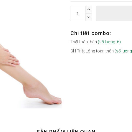


Chi tiết combo:
Triệt toàn thân
(số lượng: 6)
BH Triệt Lông toàn thân
(số lượng
SẢN PHẨM LIÊN QUAN