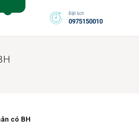
Đặt lịch
0975150010
BH
hân có BH