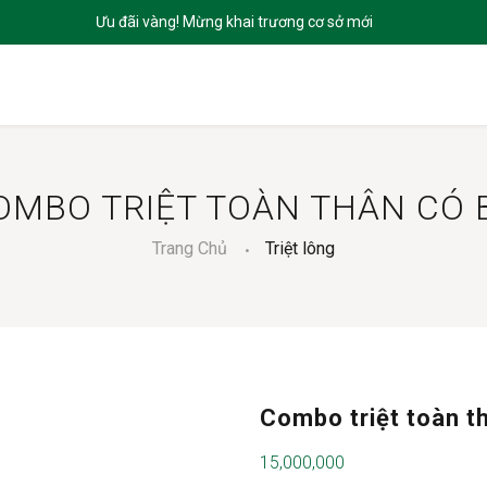
CHỦ
GIỚI THIỆU
SẢN PHẨM
DỊCH VỤ
BLOGS
LIÊN HỆ
OMBO TRIỆT TOÀN THÂN CÓ 
Trang Chủ
Triệt lông
Combo triệt toàn t
15,000,000