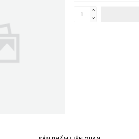


SẢN PHẨM LIÊN QUAN