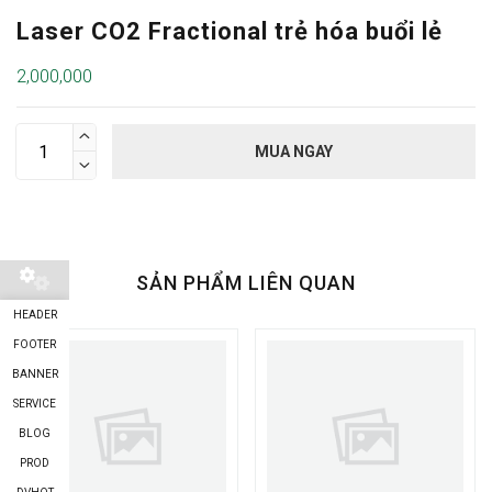
Laser CO2 Fractional trẻ hóa buổi lẻ
2,000,000

MUA NGAY

SẢN PHẨM LIÊN QUAN
HEADER
FOOTER
BANNER
SERVICE
BLOG
PROD