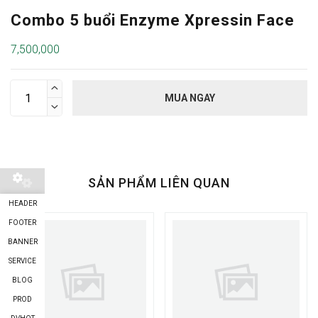
Combo 5 buổi Enzyme Xpressin Face
7,500,000

MUA NGAY

SẢN PHẨM LIÊN QUAN
HEADER
FOOTER
BANNER
SERVICE
BLOG
PROD