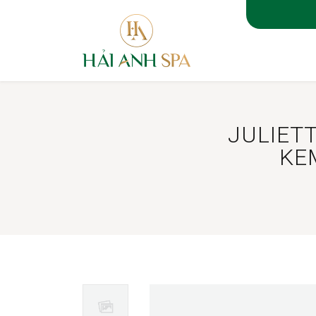
TRANG 
JULIET
KE