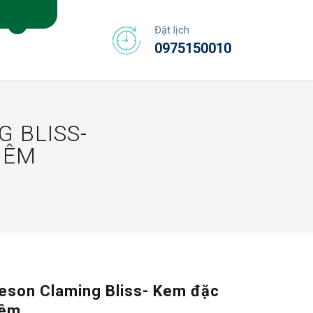
Đặt lịch
0975150010
 BLISS-
IÊM
meson Claming Bliss- Kem đặc
iêm