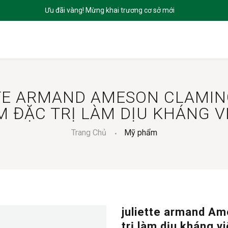
CHỦ
GIỚI THIỆU
SẢN PHẨM
DỊCH VỤ
BLOGS
LIÊN HỆ
TE ARMAND AMESON CLAMING
M ĐẶC TRỊ LÀM DỊU KHÁNG V
Trang Chủ
Mỹ phẩm
juliette armand A
trị làm dịu kháng v