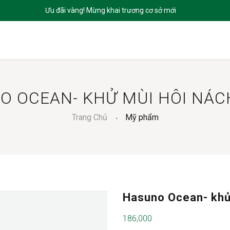
CHỦ
GIỚI THIỆU
SẢN PHẨM
DỊCH VỤ
BLOGS
LIÊN HỆ
O OCEAN- KHỬ MÙI HÔI NÁC
Trang Chủ
Mỹ phẩm
Hasuno Ocean- khử
186,000