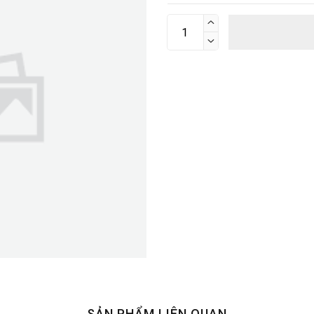


SẢN PHẨM LIÊN QUAN