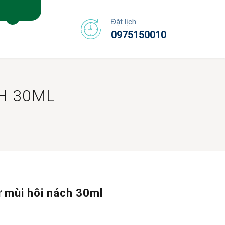
Đặt lịch
0975150010
H 30ML
 mùi hôi nách 30ml