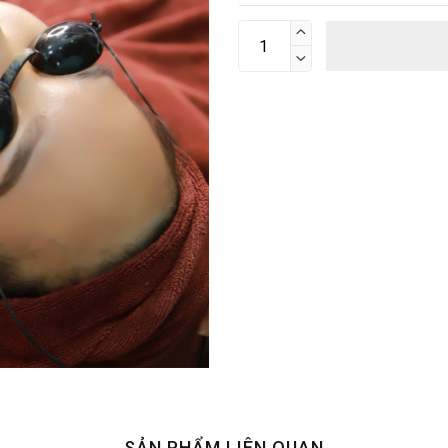


SẢN PHẨM LIÊN QUAN