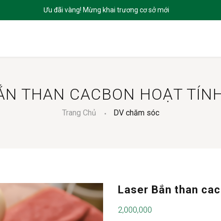
CHỦ
GIỚI THIỆU
SẢN PHẨM
DỊCH VỤ
BLOGS
LIÊN HỆ
ẮN THAN CACBON HOẠT TÍNH
Trang Chủ
DV chăm sóc
Laser Bắn than cacb
2,000,000