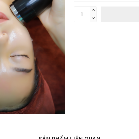


SẢN PHẨM LIÊN QUAN