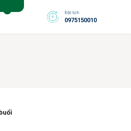
Đặt lịch
0975150010
 buổi