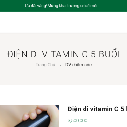
CHỦ
GIỚI THIỆU
SẢN PHẨM
DỊCH VỤ
BLOGS
LIÊN HỆ
ĐIỆN DI VITAMIN C 5 BUỔI
Trang Chủ
DV chăm sóc
Điện di vitamin C 5
3,500,000